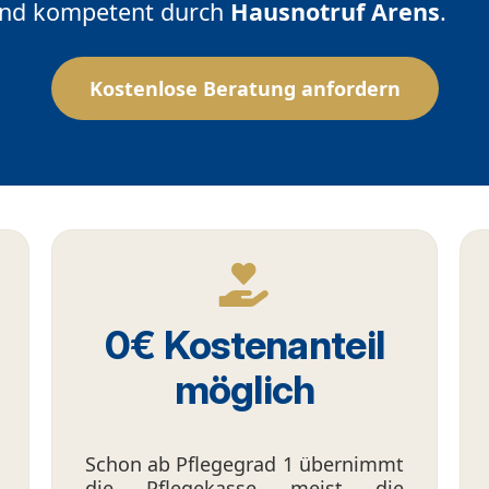
und kompetent durch
Hausnotruf Arens
.
Kostenlose Beratung anfordern
0€ Kostenanteil
möglich
Schon ab Pflegegrad 1 übernimmt
die Pflegekasse meist die