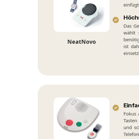
einfügt
Höchs
Das Ger
wählt 
benöti
NeatNovo
ist da
einsetz
Einf
Fokus 
Tasten
und sch
Telefo