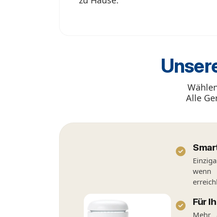
Unser
Wählen 
Alle Ge
Smar
Einziga
wenn d
erreich
Für I
Mehr 