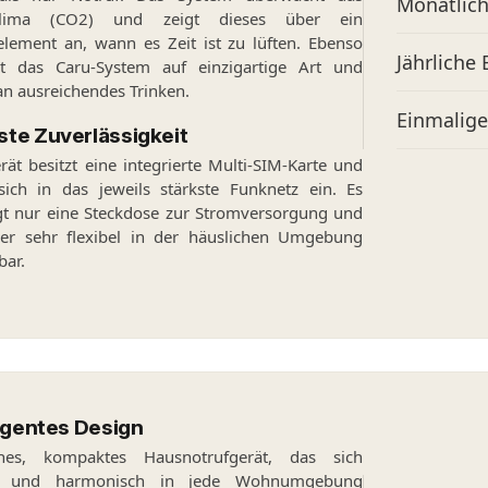
Monatlic
lima (CO2) und zeigt dieses über ein
element an, wann es Zeit ist zu lüften. Ebenso
Jährliche
rt das Caru-System auf einzigartige Art und
an ausreichendes Trinken.
Einmalig
te Zuverlässigkeit
ät besitzt eine integrierte Multi-SIM-Karte und
sich in das jeweils stärkste Funknetz ein. Es
gt nur eine Steckdose zur Stromversorgung und
her sehr flexibel in der häuslichen Umgebung
bar.
ligentes Design
nes, kompaktes Hausnotrufgerät, das sich
t und harmonisch in jede Wohnumgebung