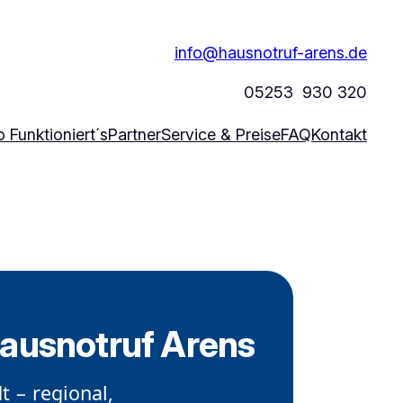
info@hausnotruf-arens.de
05253 930 320
 Funktioniert´s
Partner
Service & Preise
FAQ
Kontakt
Hausnotruf Arens
t – regional,