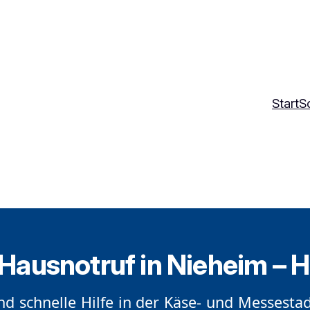
Start
So
r Hausnotruf in Nieheim – 
nd schnelle Hilfe in der Käse- und Messestad