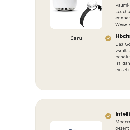
Raumk
Leucht
erinne
Weise 
Höchs
Caru
Das Ger
wählt 
benöti
ist da
einsetz
Intel
Moder
dezen