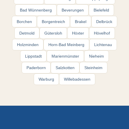
Bad Wünnenberg
Beverungen
Bielefeld
Borchen
Borgentreich
Brakel
Delbrück
Detmold
Gütersloh
Höxter
Hövelhof
Holzminden
Horn-Bad Meinberg
Lichtenau
Lippstadt
Marienmünster
Nieheim
Paderborn
Salzkotten
Steinheim
Warburg
Willebadessen