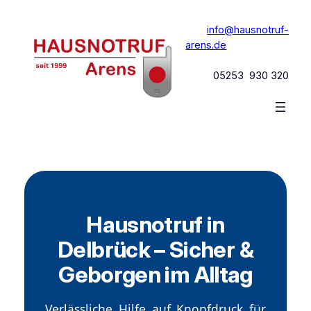
Zum
Inhalt
info@hausnotruf-
springen
arens.de
05253 930 320
Hausnotruf in
Delbrück – Sicher &
Geborgen im Alltag
Verlässliche Hilfe auf Knopfdruck für