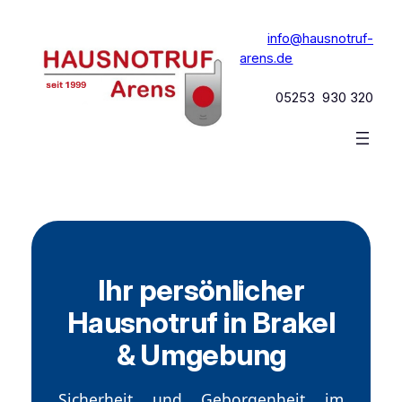
Zum
Inhalt
info@hausnotruf-
springen
arens.de
05253 930 320
Ihr persönlicher
Hausnotruf in Brakel
& Umgebung
Sicherheit und Geborgenheit im